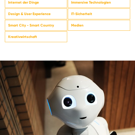
Internet der Dinge
Immersive Technologien
Design & User Experience
IT-Sicherheit
Smart City - Smart Country
Medien
Kreativwirtschaft