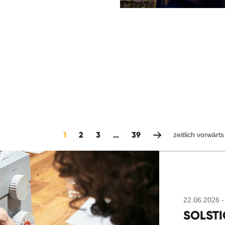
1
2
3
…
39
zeitlich vorwärts
22.06.2026 -
SOLSTIC