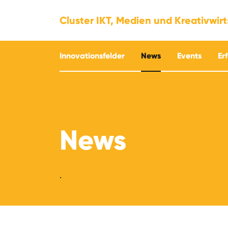
Cluster IKT, Medien und Kreativwir
Innovationsfelder
News
Events
Er
News
.