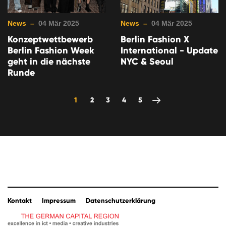
News –
04 Mär 2025
News –
04 Mär 2025
Konzeptwettbewerb
Berlin Fashion X
Berlin Fashion Week
International - Update
geht in die nächste
NYC & Seoul
Runde
1
2
3
4
5
Kontakt
Impressum
Datenschutzerklärung