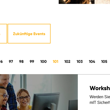
s
Zukünftige Events
96
97
98
99
100
101
102
103
104
105
Works
Werden Sie 
mIT Sicherh