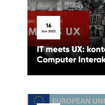
16
Jun 2022
IT meets UX: kon
Computer Interak