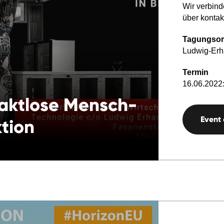
Wir verbin
über kontak
Tagungsor
Ludwig-Erh
Termin
16.06.2022:
taktlose Mensch-
Event
tion