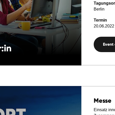
Tagungsor
Berlin
Termin
20.06.2022 
Event
:in
Messe
Einsatz inn