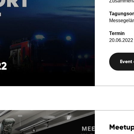
Zusammenar
Tagungsor
Messegelä
Termin
20.06.2022 
Event
22
Meetu