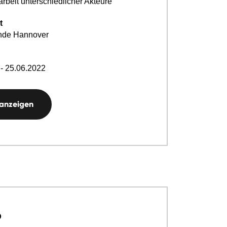
beit unterschiedlicher Akteure
t
nde Hannover
- 25.06.2022
 anzeigen
p