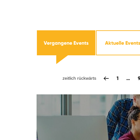
Vergangene Events
Aktuelle Event
1
…
zeitlich rückwärts