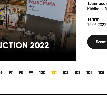
Tagungsor
Kühlhaus B
Termin
16.06.2022 
Event
UCTION 2022
96
97
98
99
100
101
102
103
104
105