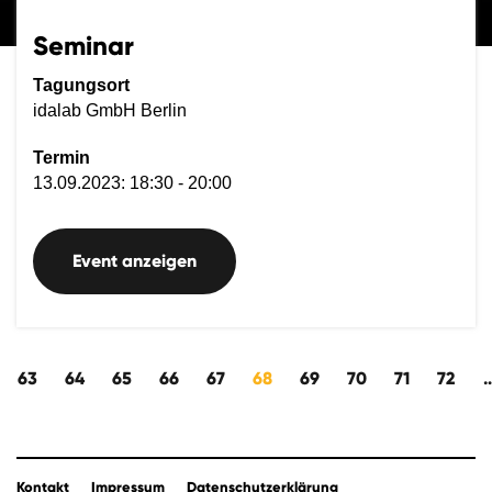
Seminar
Tagungsort
idalab GmbH Berlin
Termin
13.09.2023: 18:30 - 20:00
Event anzeigen
kwärts
63
64
65
66
67
68
69
70
71
72
Kontakt
Impressum
Datenschutzerklärung