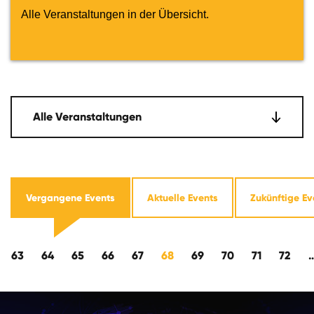
Alle Veranstaltungen in der Übersicht.
Alle Veranstaltungen
Vergangene Events
Aktuelle Events
Zukünftige Ev
kwärts
63
64
65
66
67
68
69
70
71
72