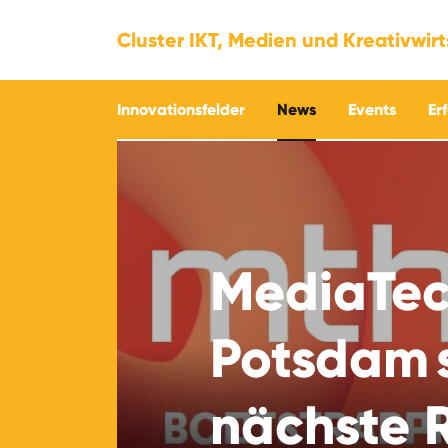
Cluster IKT, Medien und Kreativwir
Innovationsfelder
News
Events
Er
MediaTe
Potsdam s
nächste 