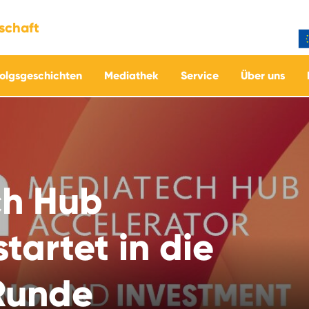
tschaft
folgsgeschichten
Mediathek
Service
Über uns
ch Hub
tartet in die
Runde