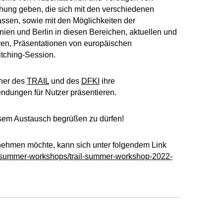
chung geben, die sich mit den verschiedenen
sen, sowie mit den Möglichkeiten der
en und Berlin in diesen Bereichen, aktuellen und
iven, Präsentationen von europäischen
itching-Session.
her des
TRAIL
und des
DFKI
ihre
dungen für Nutzer präsentieren.
esem Austausch begrüßen zu dürfen!
nehmen möchte, kann sich unter folgendem Link
rail-summer-workshops/trail-summer-workshop-2022-