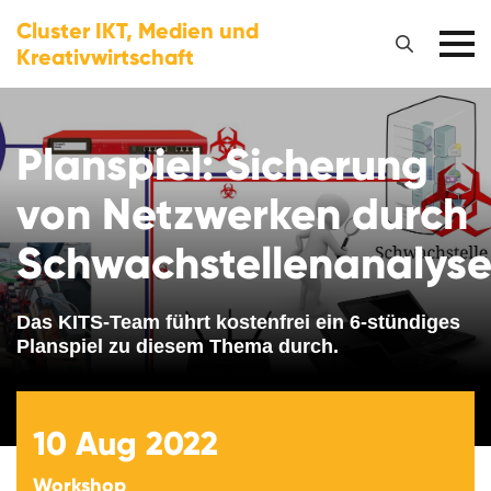
Cluster IKT, Medien und
Kreativwirtschaft
Planspiel: Sicherung
von Netzwerken durch
Schwachstellenanalys
Das KITS-Team führt kostenfrei ein 6-stündiges
Planspiel zu diesem Thema durch.
10
Aug 2022
Workshop