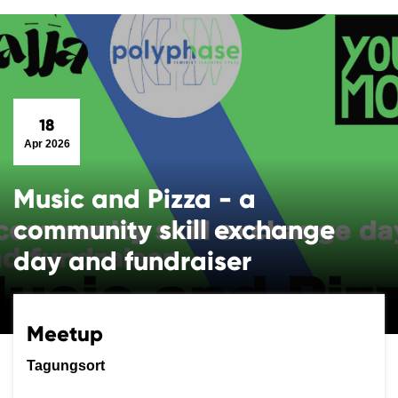
18
Apr 2026
Music and Pizza - a
community skill exchange
day and fundraiser
Meetup
Tagungsort