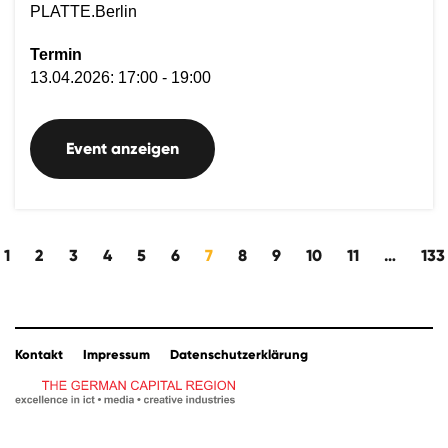
PLATTE.Berlin
Termin
13.04.2026: 17:00 - 19:00
Event anzeigen
ich rückwärts
1
2
3
4
5
6
7
8
9
10
11
…
133
Kontakt
Impressum
Datenschutzerklärung