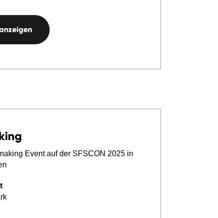
 anzeigen
king
aking Event auf der SFSCON 2025 in
en
t
rk