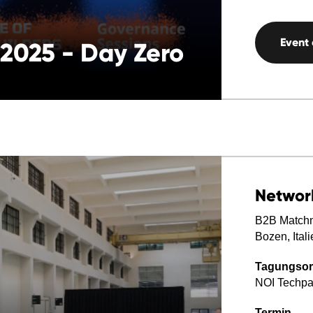
Event
2025 - Day Zero
Networ
B2B Matchm
Bozen, Itali
Tagungsor
NOI Techpa
Termin