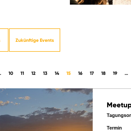
s
Zukünftige Events
…
10
11
12
13
14
15
16
17
18
19
…
Meetu
Tagungsor
Termin