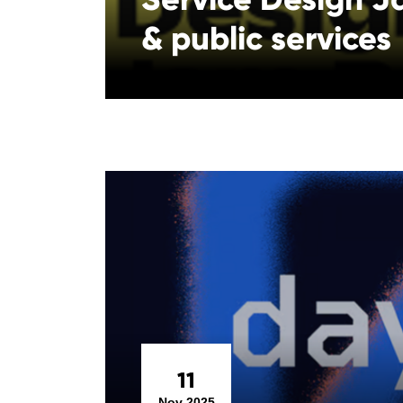
& public services
11
Nov 2025