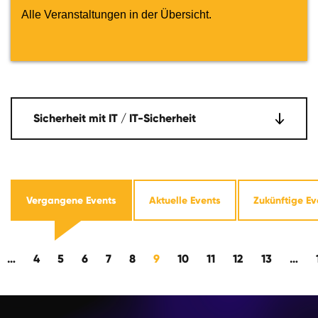
Alle Veranstaltungen in der Übersicht.
Sicherheit mit IT / IT-Sicherheit
Vergangene Events
Aktuelle Events
Zukünftige Ev
 rückwärts
…
4
5
6
7
8
9
10
11
12
13
…