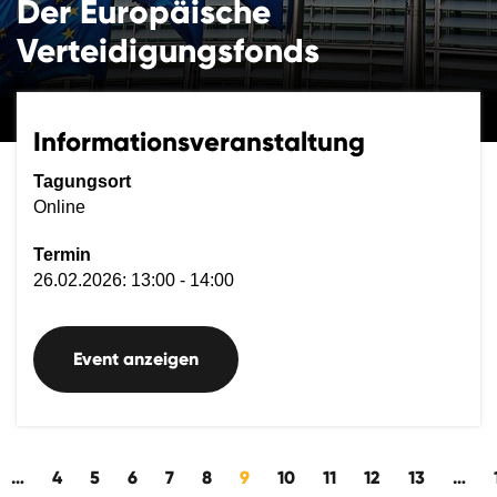
Der Europäische
Verteidigungsfonds
Informationsveranstaltung
Tagungsort
Online
Termin
26.02.2026: 13:00 - 14:00
Event anzeigen
 rückwärts
…
4
5
6
7
8
9
10
11
12
13
…