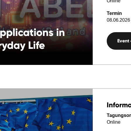
Online
Termin
08.06.2026 
pplications in
Event
yday Life
Inform
Tagungsor
Online