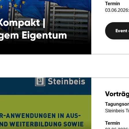
Termin
03.06.2026:
ompakt |
Event
igem Eigentum
Vorträg
Tagungsor
Steinbeis T
Termin