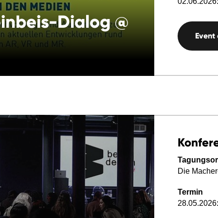
02.06.2026:
inbeis-Dialog @
Event
Konfer
Tagungsor
Die Macher
Termin
28.05.2026: