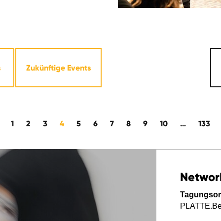
s
Zukünftige Events
1
2
3
4
5
6
7
8
9
10
…
133
Networ
Tagungsor
PLATTE.Ber