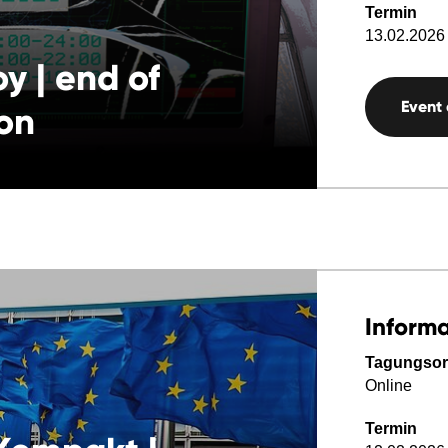
Termin
13.02.2026 
y | end of
Event
ion
Inform
Tagungsor
Online
Termin