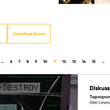
s
Zukünftige Events
…
6
7
8
9
10
11
12
13
14
15
…
Diskuss
Tagungsor
Alter Leses