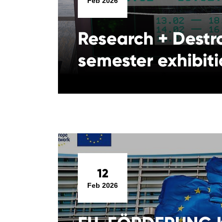
Feb 2026
Research + Destro
semester exhibit
12
Feb 2026