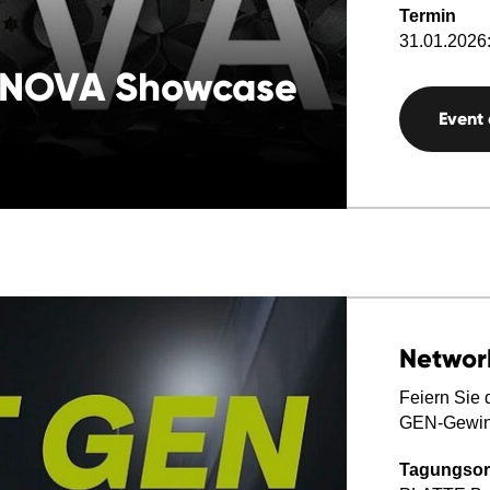
Termin
31.01.2026:
 NOVA Showcase
Event
Networ
Feiern Sie 
GEN-Gewin
Tagungsor