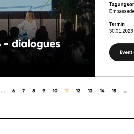
Tagungsor
Embassade
Termin
30.01.2026 
- dialogues
Event
…
6
7
8
9
10
11
12
13
14
15
…