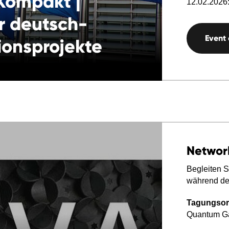
ompakt |
12.02.2026:
r deutsch-
Event
ionsprojekte
Networ
Begleiten S
während der
Tagungsor
Quantum Ga