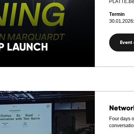
PLATTE.Ber
Termin
30.01.2026:
Event
P LAUNCH
Networ
Four days o
conversatio