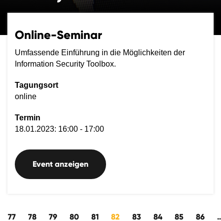
Online-Seminar
Umfassende Einführung in die Möglichkeiten der
Information Security Toolbox.
Tagungsort
online
Termin
18.01.2023: 16:00 - 17:00
Event anzeigen
kwärts
77
78
79
80
81
82
83
84
85
86