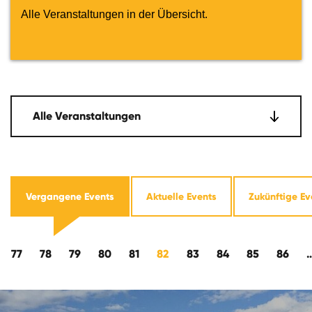
Alle Veranstaltungen in der Übersicht.
Alle Veranstaltungen
Vergangene Events
Aktuelle Events
Zukünftige Ev
kwärts
77
78
79
80
81
82
83
84
85
86