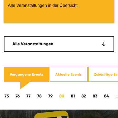
Alle Veranstaltungen in der Übersicht.
Alle Veranstaltungen
Vergangene Events
Aktuelle Events
Zukünftige Ev
kwärts
75
76
77
78
79
80
81
82
83
84