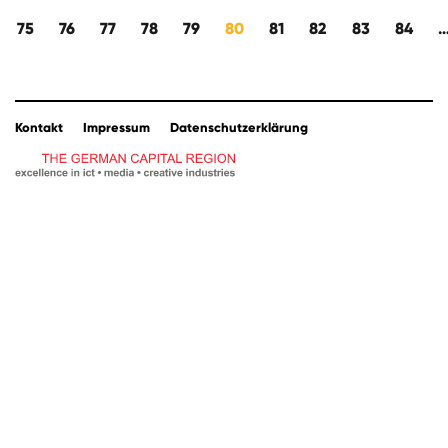
kwärts
75
76
77
78
79
80
81
82
83
84
Kontakt
Impressum
Datenschutzerklärung