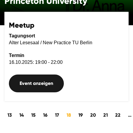
Princeton University
Meetup
Tagungsort
Alter Lesesaal / New Practice TU Berlin
Termin
16.10.2025: 19:00 - 22:00
Event anzeigen
ckwärts
13
14
15
16
17
18
19
20
21
22
…