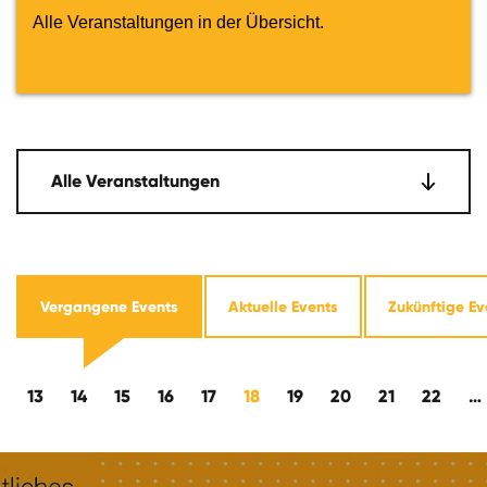
Alle Veranstaltungen in der Übersicht.
Alle Veranstaltungen
Vergangene Events
Aktuelle Events
Zukünftige Ev
ckwärts
13
14
15
16
17
18
19
20
21
22
…