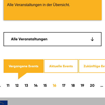
Alle Veranstaltungen in der Übersicht.
Alle Veranstaltungen
Vergangene Events
Aktuelle Events
Zukünftige Ev
ckwärts
…
11
12
13
14
15
16
17
18
19
20
…