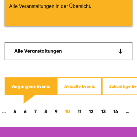
Alle Veranstaltungen in der Übersicht.
Alle Veranstaltungen
Vergangene Events
Aktuelle Events
Zukünftige Ev
rückwärts
…
5
6
7
8
9
10
11
12
13
14
…