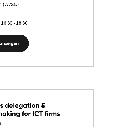
V. (WvSC)
 16:30 - 18:30
 anzeigen
s delegation &
king for ICT firms
t