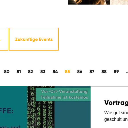
s
Zukünftige Events
80
81
82
83
84
85
86
87
88
89
Vortrag
Wie gut sin
geschult u