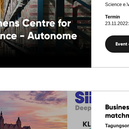
Science e.
Termin
ens Centre for
23.11.2022:
ence - Autonome
Event
Busines
matchma
Tagungsor