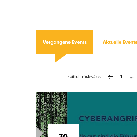
Vergangene Events
Aktuelle Event
1
…
zeitlich rückwärts
30