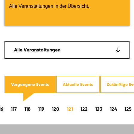
Alle Veranstaltungen in der Übersicht.
Alle Veranstaltungen
Vergangene Events
Aktuelle Events
Zukünftige Ev
ts
16
117
118
119
120
121
122
123
124
125