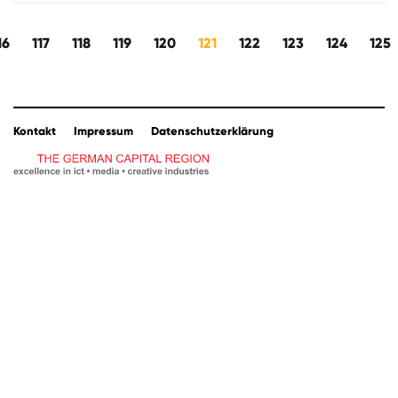
ts
16
117
118
119
120
121
122
123
124
125
Kontakt
Impressum
Datenschutzerklärung