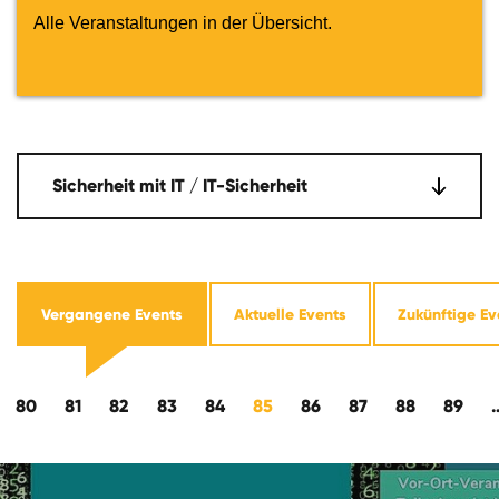
Alle Veranstaltungen in der Übersicht.
Sicherheit mit IT / IT-Sicherheit
Vergangene Events
Aktuelle Events
Zukünftige Ev
wärts
80
81
82
83
84
85
86
87
88
89