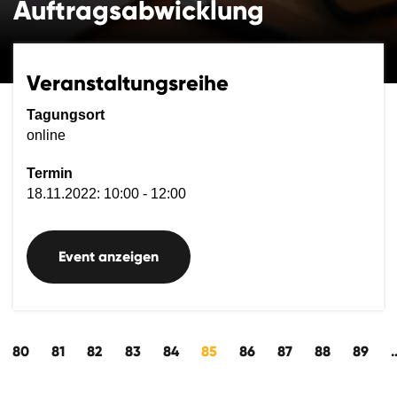
Auftragsabwicklung
Veranstaltungsreihe
Tagungsort
online
Termin
18.11.2022: 10:00 - 12:00
Event anzeigen
wärts
80
81
82
83
84
85
86
87
88
89