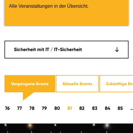
Alle Veranstaltungen in der Übersicht.
Sicherheit mit IT / IT-Sicherheit
Vergangene Events
Aktuelle Events
Zukünftige Ev
kwärts
76
77
78
79
80
81
82
83
84
85