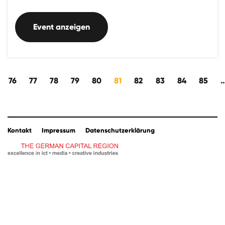
Event anzeigen
kwärts
76
77
78
79
80
81
82
83
84
85
Kontakt
Impressum
Datenschutzerklärung