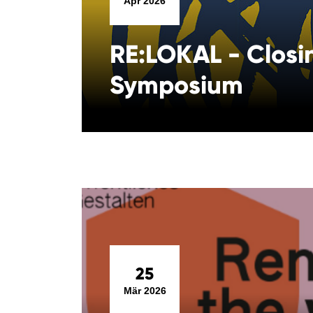
Apr 2026
RE:LOKAL - Closi
Symposium
25
Mär 2026