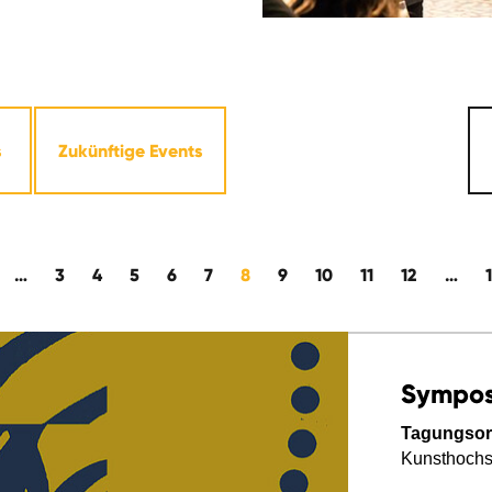
s
Zukünftige Events
…
3
4
5
6
7
8
9
10
11
12
…
Sympo
Tagungsor
Kunsthoch