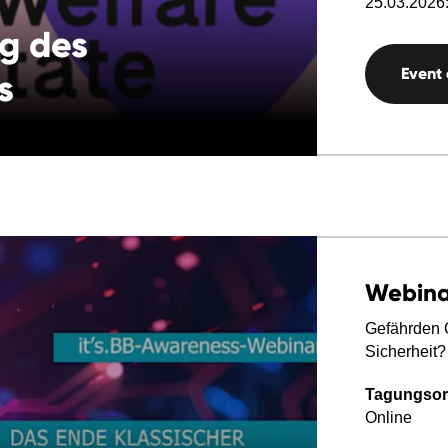
25.03.2026:
ng des
Event
s
Webina
Gefährden Q
Sicherheit?
Tagungsor
Online