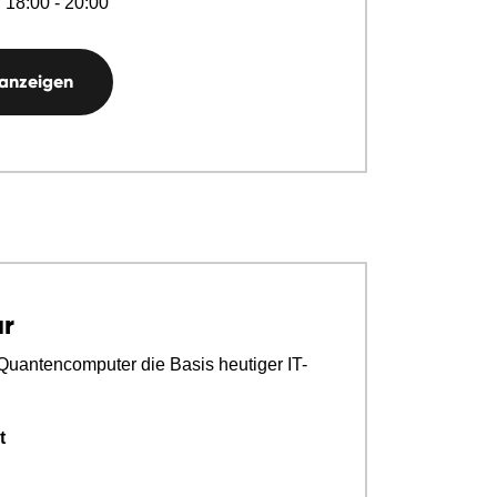
 18:00 - 20:00
 anzeigen
r
uantencomputer die Basis heutiger IT-
t