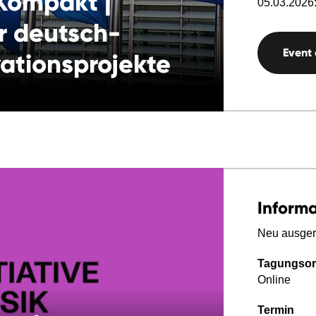
ompakt |
05.03.2026:
r deutsch-
Event
ationsprojekte
Inform
Neu ausger
Tagungsor
Online
Termin