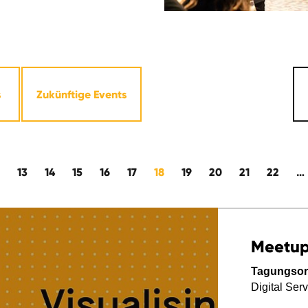
s
Zukünftige Events
13
14
15
16
17
18
19
20
21
22
…
Meetu
Tagungsor
Digital Se