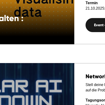
Termin
21.10.2025:
alten :
Event
Networ
Stell dein
auf die Pro
Tagungsor