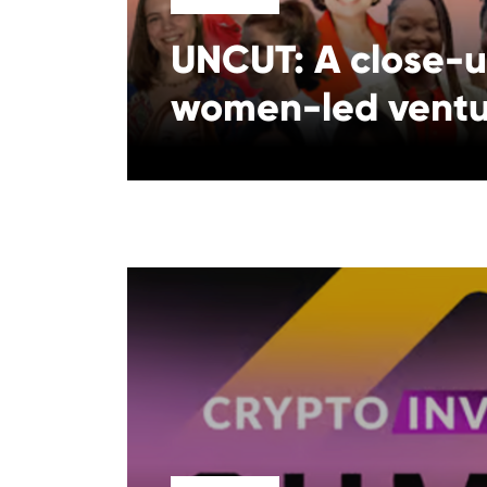
UNCUT: A close-u
women-led ventu