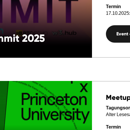
Termin
17.10.2025:
Event
mmit 2025
Meetu
Tagungsor
Alter Leses
Termin