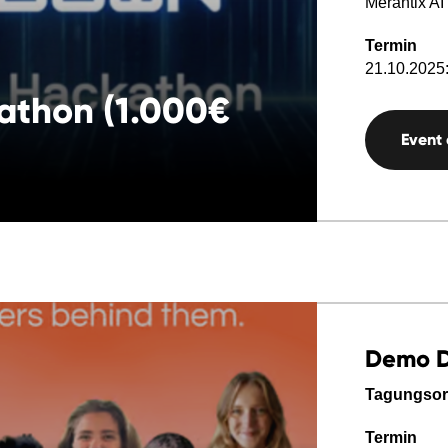
Merantix AI
Termin
21.10.2025:
athon (1.000€
Event
Demo 
Tagungsor
Termin