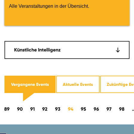
Alle Veranstaltungen in der Übersicht.
Künstliche Intelligenz
Vergangene Events
Aktuelle Events
Zukünftige Ev
wärts
89
90
91
92
93
94
95
96
97
98