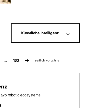
Künstliche Intelligenz
…
133
zeitlich vorwärts
enz
 two robotic ecosystems
t