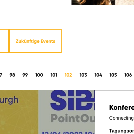
s
Zukünftige Events
7
98
99
100
101
102
103
104
105
106
Konfer
Connecting
Tagungsor