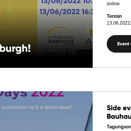
online
Termin
13.06.2022:
Event
sburgh!
Side e
Bauhaus
Tagungsor