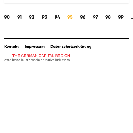
wärts
90
91
92
93
94
95
96
97
98
99
Kontakt
Impressum
Datenschutzerklärung