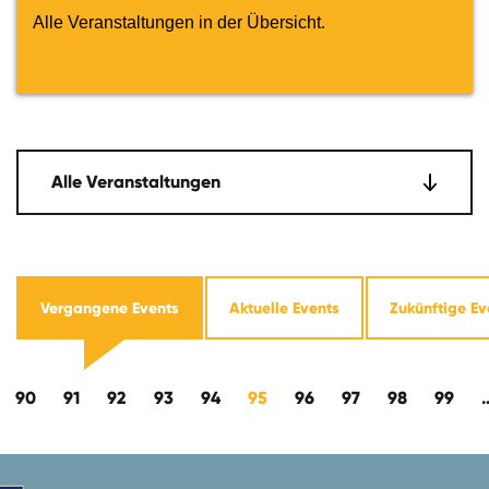
Alle Veranstaltungen in der Übersicht.
Alle Veranstaltungen
Vergangene Events
Aktuelle Events
Zukünftige Ev
wärts
90
91
92
93
94
95
96
97
98
99