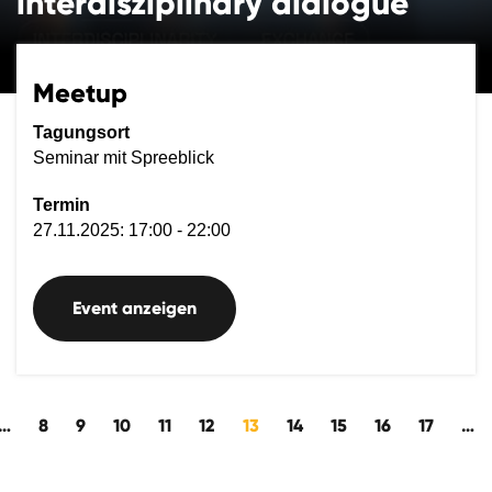
interdisziplinary dialogue
Meetup
Tagungsort
Seminar mit Spreeblick
Termin
27.11.2025: 17:00 - 22:00
Event anzeigen
ückwärts
…
8
9
10
11
12
13
14
15
16
17
…