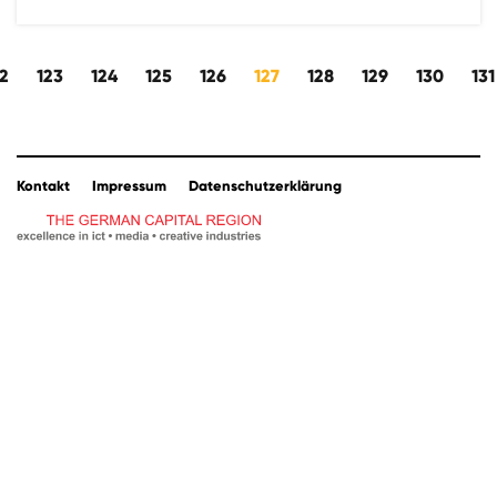
s
2
123
124
125
126
127
128
129
130
131
Kontakt
Impressum
Datenschutzerklärung