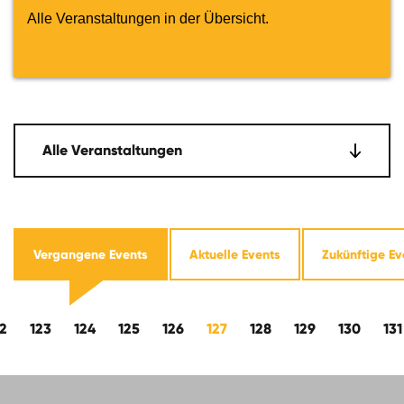
Alle Veranstaltungen in der Übersicht.
Alle Veranstaltungen
Vergangene Events
Aktuelle Events
Zukünftige Ev
s
2
123
124
125
126
127
128
129
130
131