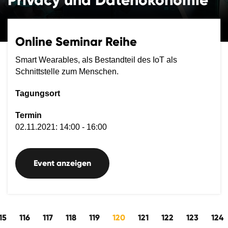
Online Seminar Reihe
Smart Wearables, als Bestandteil des IoT als
Schnittstelle zum Menschen.
Tagungsort
Termin
02.11.2021: 14:00 - 16:00
Event anzeigen
ts
15
116
117
118
119
120
121
122
123
124