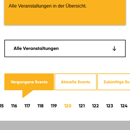
Alle Veranstaltungen in der Übersicht.
Alle Veranstaltungen
Vergangene Events
Aktuelle Events
Zukünftige Ev
ts
15
116
117
118
119
120
121
122
123
124