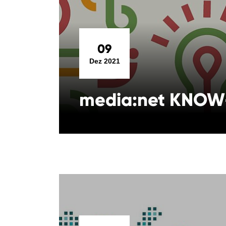
09
Dez 2021
media:net KNO