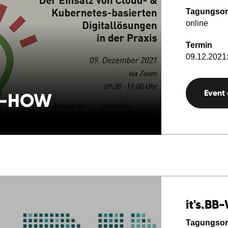
Tagungsor
online
Termin
09.12.2021:
Event
W-HOW
it's.BB
Tagungsor