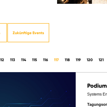
s
Zukünftige Events
112
113
114
115
116
117
118
119
120
121
Podium
Systems Eng
Tagungsor