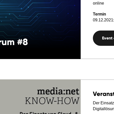
online
Termin
09.12.2021:
Event
orum #8
Verans
Der Einsatz
Digitallösu