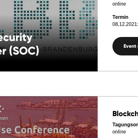
online
Termin
08.12.2021:
curity
Event
er (SOC)
Blockch
Tagungsor
online