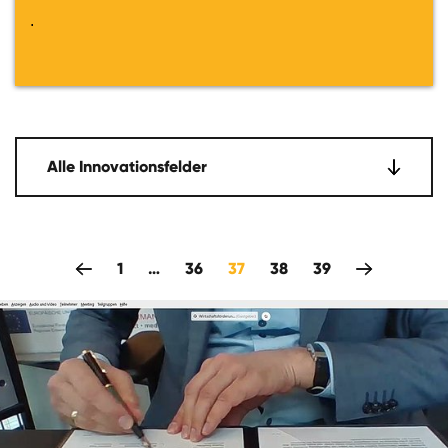
.
Alle Innovationsfelder
zeitlich rückwärts
1
…
36
37
38
39